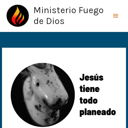
Ir
Men
Ministerio Fuego
al
princ
contenido
de Dios