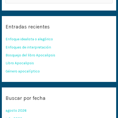
u
s
c
Entradas recientes
a
r
Enfoque idealista o alegórico
p
Enfoques de interpretación
o
Bosquejo del libro Apocalipsis
r
:
Libro Apocalipsis
Género apocalíptico
Buscar por fecha
agosto 2026