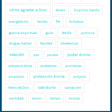
cómo agradar a Dios
Espíritu Santo
dinero
Fe
evangelismo
fortaleza
familia
Jesús
justicia
guerra espiritual
guía
lengua-hablar
obediencia
Navidad
oración
poder divino
paz
pecado
promesas
presencia divina
problemas
protección divina
propósito
prójimo
sabiduría
salvación
Reino de Dios
santidad
temor
tiempo
victoria