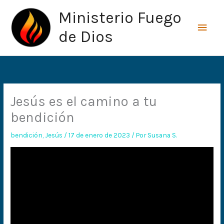
Ir
Men
Ministerio Fuego
al
princ
contenido
de Dios
Jesús es el camino a tu
bendición
bendición
,
Jesús
/
17 de enero de 2023
/ Por
Susana S.