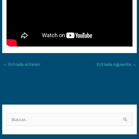
←
Entrada anterior
Entrada siguiente
→
B
u
s