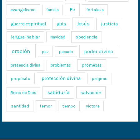
Fe
evangelismo
fortaleza
familia
Jesús
justicia
guerra espiritual
guía
lengua-hablar
obediencia
Navidad
oración
poder divino
paz
pecado
promesas
presencia divina
problemas
protección divina
propósito
prójimo
sabiduría
salvación
Reino de Dios
santidad
temor
tiempo
victoria