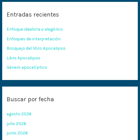
c
Entradas recientes
a
r
Enfoque idealista o alegórico
p
Enfoques de interpretación
o
Bosquejo del libro Apocalipsis
r
:
Libro Apocalipsis
Género apocalíptico
Buscar por fecha
agosto 2026
julio 2026
junio 2026