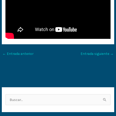
←
Entrada anterior
Entrada siguiente
→
B
u
s