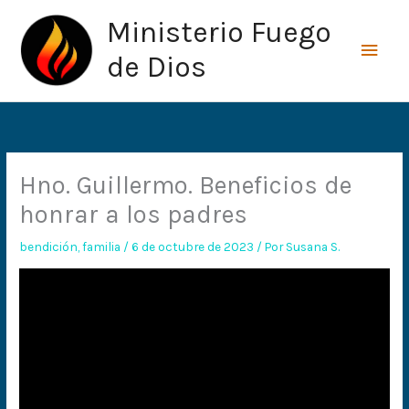
Ir
Men
Ministerio Fuego
al
princ
contenido
de Dios
Hno. Guillermo. Beneficios de
honrar a los padres
bendición
,
familia
/
6 de octubre de 2023
/ Por
Susana S.