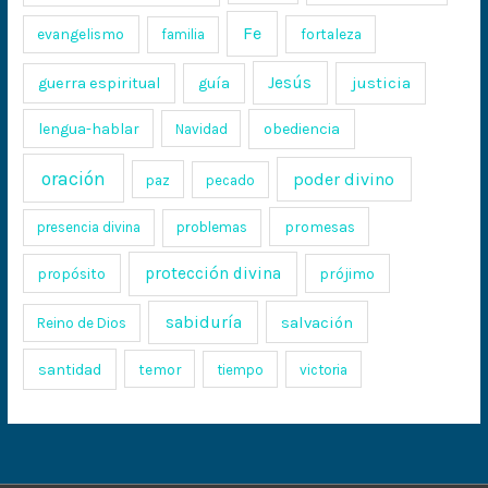
Fe
evangelismo
fortaleza
familia
Jesús
justicia
guerra espiritual
guía
lengua-hablar
obediencia
Navidad
oración
poder divino
paz
pecado
promesas
presencia divina
problemas
protección divina
propósito
prójimo
sabiduría
salvación
Reino de Dios
santidad
temor
tiempo
victoria