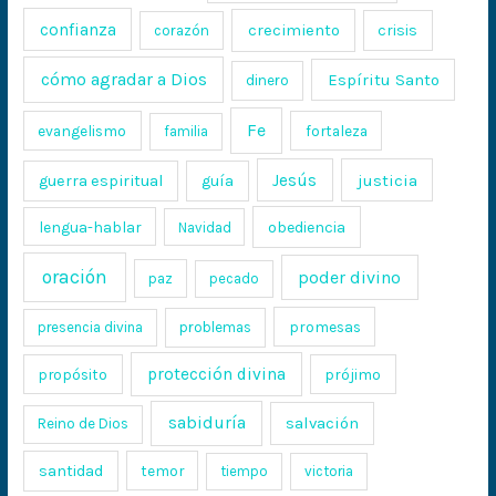
confianza
crecimiento
crisis
corazón
cómo agradar a Dios
Espíritu Santo
dinero
Fe
evangelismo
fortaleza
familia
Jesús
justicia
guerra espiritual
guía
lengua-hablar
obediencia
Navidad
oración
poder divino
paz
pecado
promesas
presencia divina
problemas
protección divina
propósito
prójimo
sabiduría
salvación
Reino de Dios
santidad
temor
tiempo
victoria