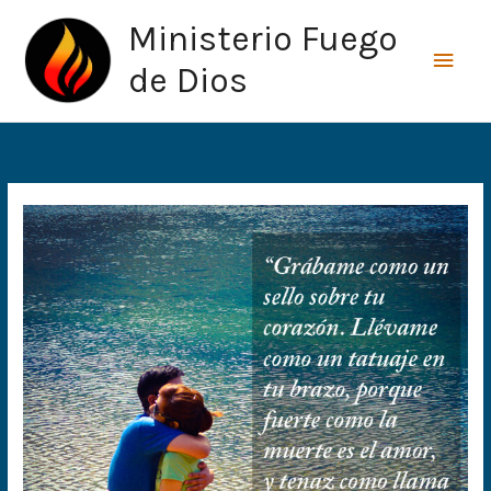
Ir
Men
Ministerio Fuego
al
princ
contenido
de Dios