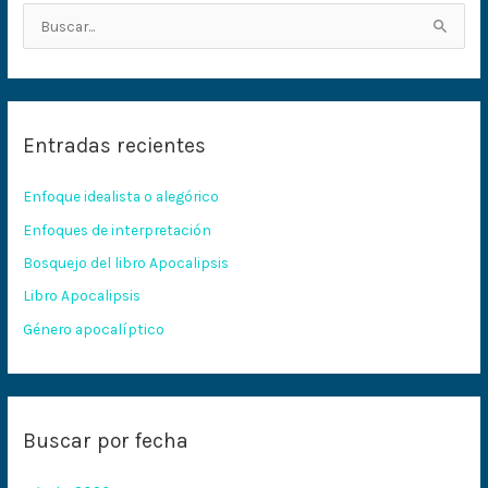
B
u
s
c
Entradas recientes
a
r
Enfoque idealista o alegórico
p
Enfoques de interpretación
o
Bosquejo del libro Apocalipsis
r
:
Libro Apocalipsis
Género apocalíptico
Buscar por fecha