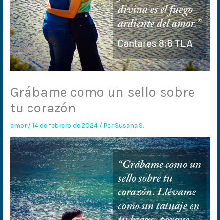
Grábame como un sello sobre
tu corazón
amor
/
14 de febrero de 2024
/ Por
Susana S.