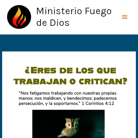
Ir
Men
Ministerio Fuego
al
princ
contenido
de Dios