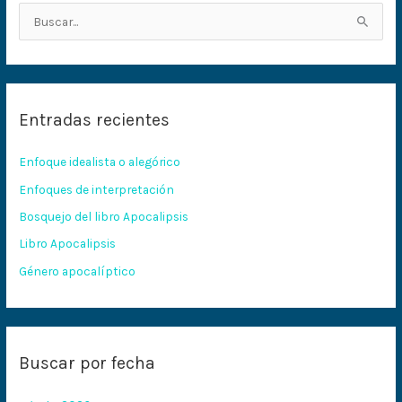
B
u
s
c
Entradas recientes
a
r
Enfoque idealista o alegórico
p
Enfoques de interpretación
o
Bosquejo del libro Apocalipsis
r
:
Libro Apocalipsis
Género apocalíptico
Buscar por fecha