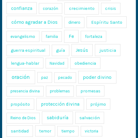
confianza
crecimiento
crisis
corazón
cómo agradar a Dios
Espíritu Santo
dinero
Fe
evangelismo
fortaleza
familia
Jesús
justicia
guerra espiritual
guía
lengua-hablar
obediencia
Navidad
oración
poder divino
paz
pecado
promesas
presencia divina
problemas
protección divina
propósito
prójimo
sabiduría
salvación
Reino de Dios
santidad
temor
tiempo
victoria