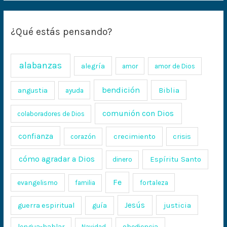
¿Qué estás pensando?
alabanzas
alegría
amor
amor de Dios
bendición
Biblia
angustia
ayuda
comunión con Dios
colaboradores de Dios
confianza
crecimiento
crisis
corazón
cómo agradar a Dios
Espíritu Santo
dinero
Fe
evangelismo
fortaleza
familia
Jesús
justicia
guerra espiritual
guía
lengua-hablar
obediencia
Navidad