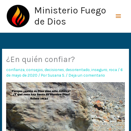
Ir
Men
Ministerio Fuego
al
princ
contenido
de Dios
¿En quién confiar?
confianza
,
consejos
,
decisiones
,
desorientado
,
inseguro
,
roca
/
6
de mayo de 2020
/ Por
Susana S.
/
Deja un comentario