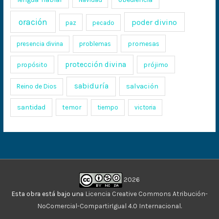
oración
poder divino
paz
pecado
promesas
presencia divina
problemas
protección divina
propósito
prójimo
sabiduría
salvación
Reino de Dios
santidad
temor
tiempo
victoria
2026
Esta obra está bajo una
Licencia Creative Commons Atribución-
NoComercial-CompartirIgual 4.0 Internacional
.