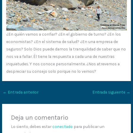
¿En quién vamos a confiar? ¿En el gobierno de turno? ¿En los
economistas? ¿En el sistema de salud? ¿En una empresa de
seguros? Solo Dios puede darnos la tranquilidad de saber que no
nos va a fallar. Él tiene la respuesta a cada una de nuestras
inquietudes. Y nos conoce personalmente. ¿Nos atrevemos a
despreciar su consejo solo porque no lo vemos?
←
Entrada anterior
Entrada siguiente
→
Deja un comentario
Lo siento, debes estar
conectado
para publicar un