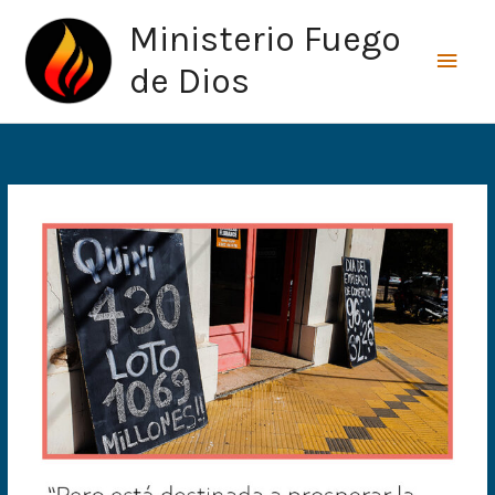
Ir
Men
Ministerio Fuego
al
princ
contenido
de Dios