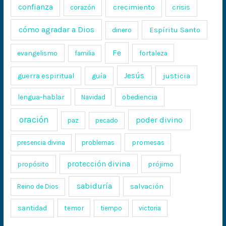
confianza
crecimiento
crisis
corazón
cómo agradar a Dios
Espíritu Santo
dinero
Fe
evangelismo
fortaleza
familia
Jesús
justicia
guerra espiritual
guía
lengua-hablar
obediencia
Navidad
oración
poder divino
paz
pecado
promesas
presencia divina
problemas
protección divina
propósito
prójimo
sabiduría
salvación
Reino de Dios
santidad
temor
tiempo
victoria