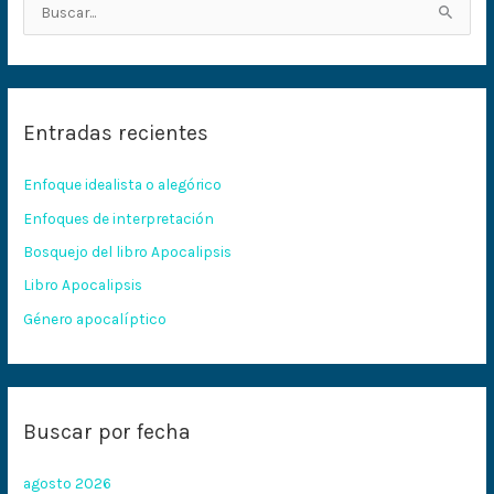
B
u
s
c
Entradas recientes
a
r
Enfoque idealista o alegórico
p
Enfoques de interpretación
o
Bosquejo del libro Apocalipsis
r
:
Libro Apocalipsis
Género apocalíptico
Buscar por fecha
agosto 2026