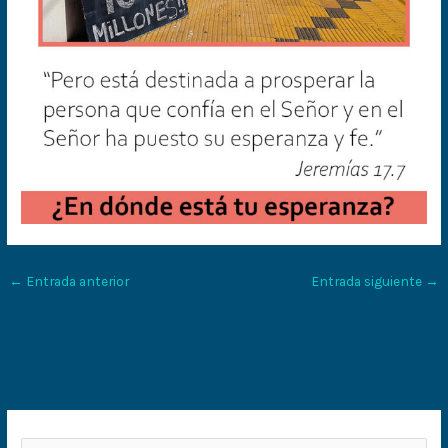
←
Entrada anterior
Entrada siguiente
→