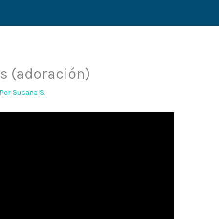
os (adoración)
 Por
Susana S.