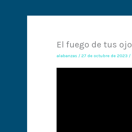
El fuego de tus oj
alabanzas
/
27 de octubre de 2023
/