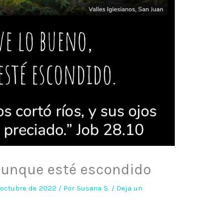
 aunque esté escondido
 octubre de 2022
/ Por
Susana S.
/
Deja un