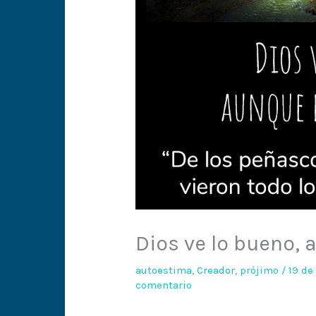
Dios ve lo bueno,
autoestima
,
Creador
,
prójimo
/
19 de
comentario