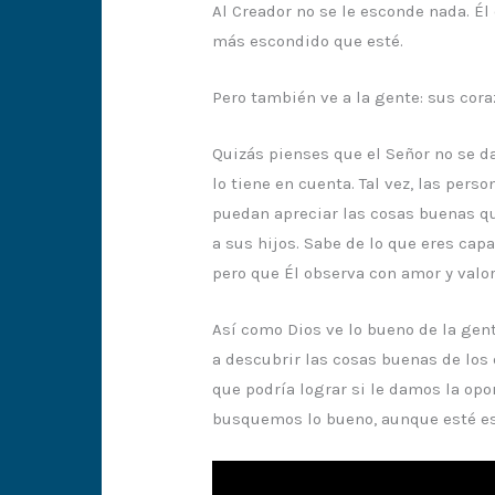
Al Creador no se le esconde nada. Él
más escondido que esté.
Pero también ve a la gente: sus cora
Quizás pienses que el Señor no se da 
lo tiene en cuenta. Tal vez, las pers
puedan apreciar las cosas buenas qu
a sus hijos. Sabe de lo que eres cap
pero que Él observa con amor y valor
Así como Dios ve lo bueno de la ge
a descubrir las cosas buenas de los 
que podría lograr si le damos la o
busquemos lo bueno, aunque esté e