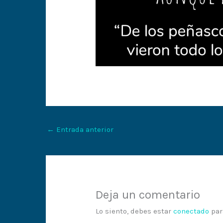
←
Entrada anterior
Deja un comentario
Lo siento, debes estar
conectado
par