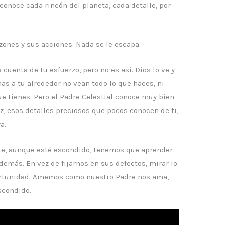
 conoce cada rincón del planeta, cada detalle, por
zones y sus acciones. Nada se le escapa.
cuenta de tu esfuerzo, pero no es así. Dios lo ve y
onas a tu alrededor no vean todo lo que haces, ni
e tienes. Pero el Padre Celestial conoce muy bien
az, esos detalles preciosos que pocos conocen de ti,
a.
nte, aunque esté escondido, tenemos que aprender
demás. En vez de fijarnos en sus defectos, mirar lo
portunidad. Amemos como nuestro Padre nos ama,
scondido.