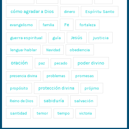
cómo agradar a Dios
Espíritu Santo
dinero
Fe
evangelismo
fortaleza
familia
Jesús
justicia
guerra espiritual
guía
lengua-hablar
obediencia
Navidad
oración
poder divino
paz
pecado
promesas
presencia divina
problemas
protección divina
propósito
prójimo
sabiduría
salvación
Reino de Dios
santidad
temor
tiempo
victoria