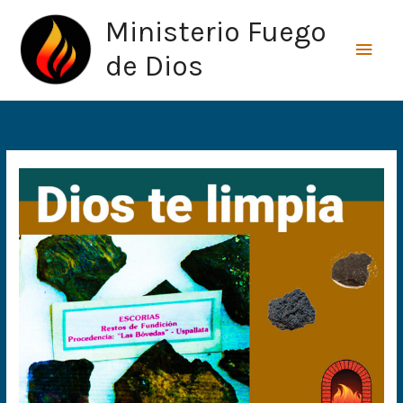
Ir
Men
Ministerio Fuego
al
princ
contenido
de Dios