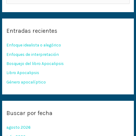
u
s
c
Entradas recientes
a
r
Enfoque idealista o alegórico
p
Enfoques de interpretación
o
Bosquejo del libro Apocalipsis
r
:
Libro Apocalipsis
Género apocalíptico
Buscar por fecha
agosto 2026