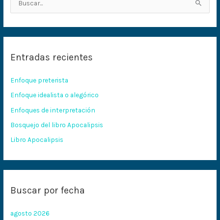
B
u
s
c
Entradas recientes
a
r
Enfoque preterista
p
Enfoque idealista o alegórico
o
Enfoques de interpretación
r
:
Bosquejo del libro Apocalipsis
Libro Apocalipsis
Buscar por fecha
agosto 2026