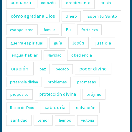
confianza
crecimiento
crisis
corazón
cómo agradar a Dios
Espíritu Santo
dinero
Fe
evangelismo
fortaleza
familia
Jesús
justicia
guerra espiritual
guía
lengua-hablar
obediencia
Navidad
oración
poder divino
paz
pecado
promesas
presencia divina
problemas
protección divina
propósito
prójimo
sabiduría
salvación
Reino de Dios
santidad
temor
tiempo
victoria