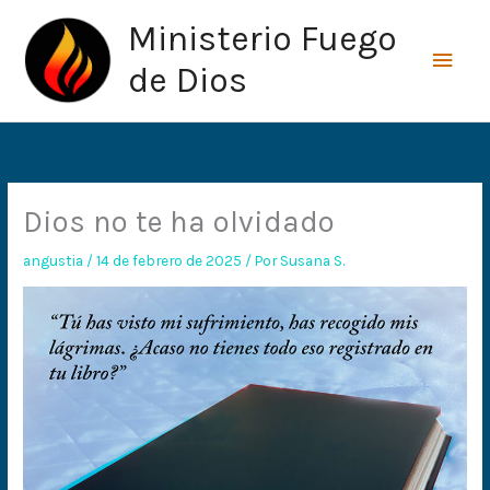
Ir
Men
Ministerio Fuego
al
princ
contenido
de Dios
Dios no te ha olvidado
angustia
/
14 de febrero de 2025
/ Por
Susana S.