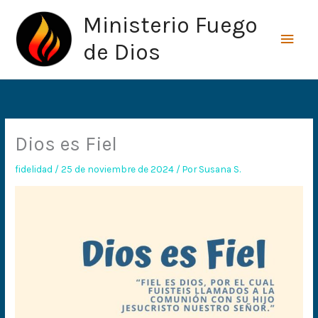
Ir
Men
Ministerio Fuego
al
princ
contenido
de Dios
Dios es Fiel
fidelidad
/
25 de noviembre de 2024
/ Por
Susana S.