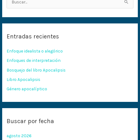
B
u
s
c
Entradas recientes
a
r
Enfoque idealista o alegórico
p
Enfoques de interpretación
o
Bosquejo del libro Apocalipsis
r
:
Libro Apocalipsis
Género apocalíptico
Buscar por fecha
agosto 2026