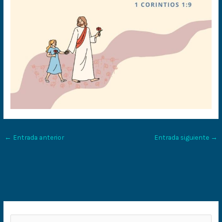
←
Entrada anterior
Entrada siguiente
→