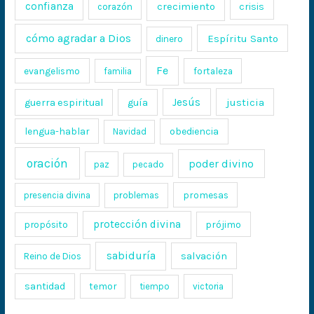
confianza
crecimiento
crisis
corazón
cómo agradar a Dios
Espíritu Santo
dinero
Fe
evangelismo
fortaleza
familia
Jesús
justicia
guerra espiritual
guía
lengua-hablar
obediencia
Navidad
oración
poder divino
paz
pecado
promesas
presencia divina
problemas
protección divina
propósito
prójimo
sabiduría
salvación
Reino de Dios
santidad
temor
tiempo
victoria