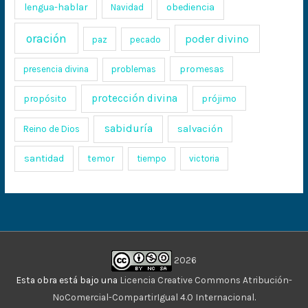
lengua-hablar
obediencia
Navidad
oración
poder divino
paz
pecado
promesas
presencia divina
problemas
protección divina
propósito
prójimo
sabiduría
salvación
Reino de Dios
santidad
temor
tiempo
victoria
2026
Esta obra está bajo una
Licencia Creative Commons Atribución-
NoComercial-CompartirIgual 4.0 Internacional
.