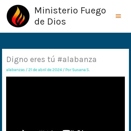
Ir
Men
Ministerio Fuego
al
princ
contenido
de Dios
Digno eres tú #alabanza
alabanzas
/
21 de abril de 2024
/ Por
Susana S.