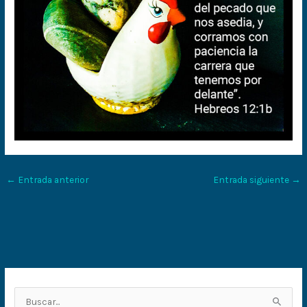
←
Entrada anterior
Entrada siguiente
→
B