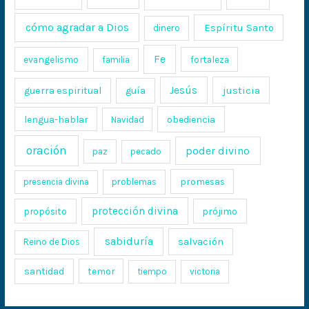
cómo agradar a Dios
Espíritu Santo
dinero
Fe
evangelismo
fortaleza
familia
Jesús
justicia
guerra espiritual
guía
lengua-hablar
obediencia
Navidad
oración
poder divino
paz
pecado
promesas
presencia divina
problemas
protección divina
propósito
prójimo
sabiduría
salvación
Reino de Dios
santidad
temor
tiempo
victoria