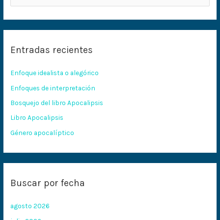
u
s
c
Entradas recientes
a
r
Enfoque idealista o alegórico
p
Enfoques de interpretación
o
Bosquejo del libro Apocalipsis
r
:
Libro Apocalipsis
Género apocalíptico
Buscar por fecha
agosto 2026