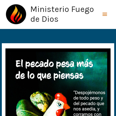
Ir
Men
Ministerio Fuego
al
princ
contenido
de Dios