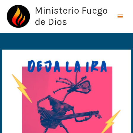
Ir
Men
Ministerio Fuego
al
princ
contenido
de Dios