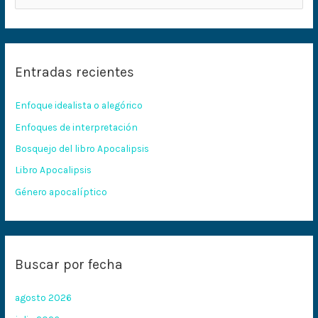
u
s
c
Entradas recientes
a
r
Enfoque idealista o alegórico
p
Enfoques de interpretación
o
Bosquejo del libro Apocalipsis
r
:
Libro Apocalipsis
Género apocalíptico
Buscar por fecha
agosto 2026