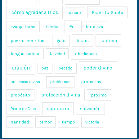
cómo agradar a Dios
Espíritu Santo
dinero
Fe
evangelismo
fortaleza
familia
Jesús
justicia
guerra espiritual
guía
lengua-hablar
obediencia
Navidad
oración
poder divino
paz
pecado
promesas
presencia divina
problemas
protección divina
propósito
prójimo
sabiduría
salvación
Reino de Dios
santidad
temor
tiempo
victoria