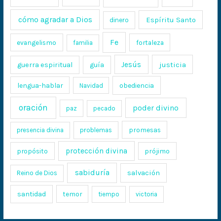
cómo agradar a Dios
Espíritu Santo
dinero
Fe
evangelismo
fortaleza
familia
Jesús
justicia
guerra espiritual
guía
lengua-hablar
obediencia
Navidad
oración
poder divino
paz
pecado
promesas
presencia divina
problemas
protección divina
propósito
prójimo
sabiduría
salvación
Reino de Dios
santidad
temor
tiempo
victoria