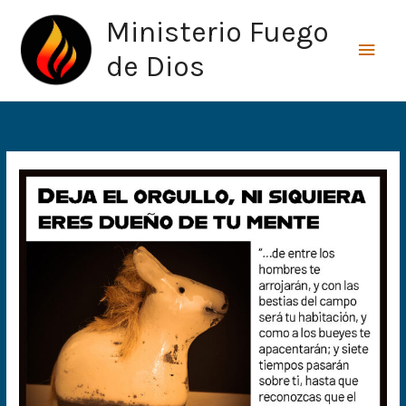
Ir
Men
Ministerio Fuego
al
princ
contenido
de Dios