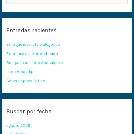
u
s
c
Entradas recientes
a
r
Enfoque idealista o alegórico
p
Enfoques de interpretación
o
Bosquejo del libro Apocalipsis
r
:
Libro Apocalipsis
Género apocalíptico
Buscar por fecha
agosto 2026