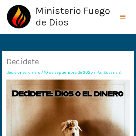
Ir
Men
Ministerio Fuego
al
princ
contenido
de Dios
Decídete
decisiones
,
dinero
/
10 de septiembre de 2025
/ Por
Susana S.