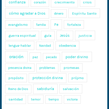
confianza
crecimiento
crisis
corazón
cómo agradar a Dios
Espíritu Santo
dinero
Fe
evangelismo
fortaleza
familia
Jesús
justicia
guerra espiritual
guía
lengua-hablar
obediencia
Navidad
oración
poder divino
paz
pecado
promesas
presencia divina
problemas
protección divina
propósito
prójimo
sabiduría
salvación
Reino de Dios
santidad
temor
tiempo
victoria