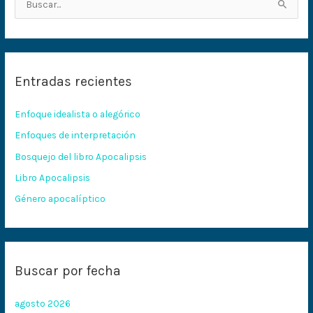
B
u
s
c
Entradas recientes
a
r
Enfoque idealista o alegórico
p
Enfoques de interpretación
o
Bosquejo del libro Apocalipsis
r
:
Libro Apocalipsis
Género apocalíptico
Buscar por fecha
agosto 2026