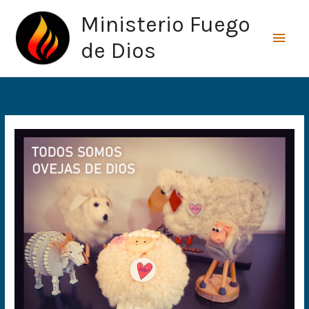
Ir
Men
Ministerio Fuego
al
princ
contenido
de Dios