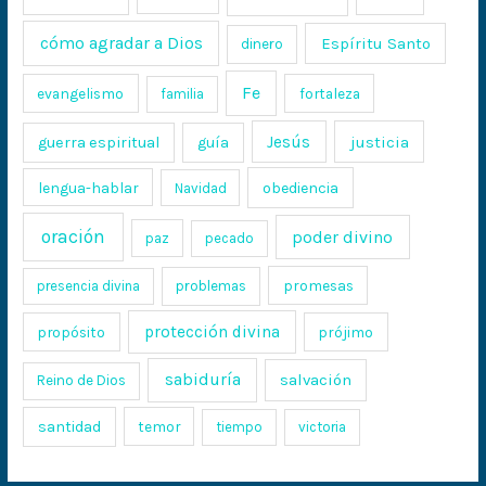
cómo agradar a Dios
Espíritu Santo
dinero
Fe
evangelismo
fortaleza
familia
Jesús
justicia
guerra espiritual
guía
lengua-hablar
obediencia
Navidad
oración
poder divino
paz
pecado
promesas
presencia divina
problemas
protección divina
propósito
prójimo
sabiduría
salvación
Reino de Dios
santidad
temor
tiempo
victoria