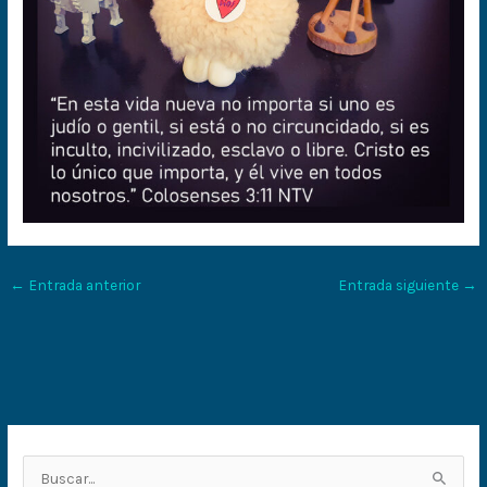
←
Entrada anterior
Entrada siguiente
→
B