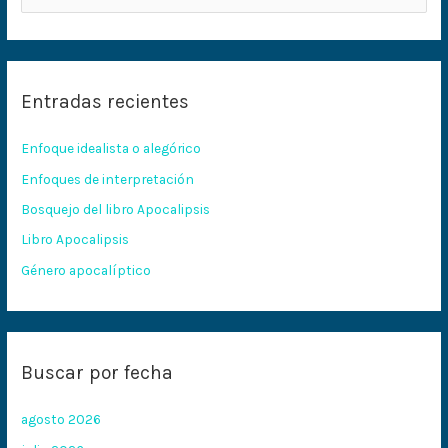
u
s
c
Entradas recientes
a
r
Enfoque idealista o alegórico
p
Enfoques de interpretación
o
Bosquejo del libro Apocalipsis
r
:
Libro Apocalipsis
Género apocalíptico
Buscar por fecha
agosto 2026