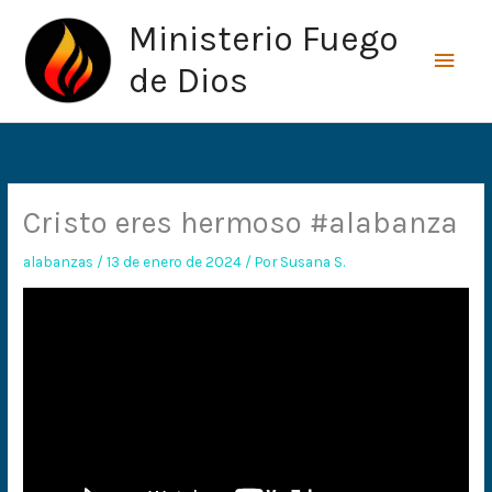
Ir
Men
Ministerio Fuego
al
princ
contenido
de Dios
Cristo eres hermoso #alabanza
alabanzas
/
13 de enero de 2024
/ Por
Susana S.