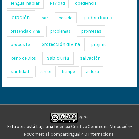
lengua-hablar
obediencia
Navidad
oración
poder divino
paz
pecado
promesas
presencia divina
problemas
protección divina
propósito
prójimo
sabiduría
salvación
Reino de Dios
santidad
temor
tiempo
victoria
2026
Esta obra está bajo una
Licencia Creative Commons Atribución-
NoComercial-CompartirIgual 4.0 Internacional
.