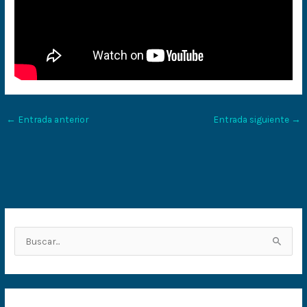
←
Entrada anterior
Entrada siguiente
→
B
u
s
c