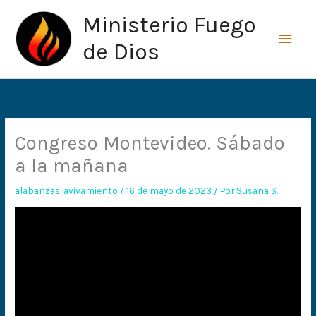
Ir
Men
Ministerio Fuego
al
princ
contenido
de Dios
Congreso Montevideo. Sábado
a la mañana
alabanzas
,
avivamiento
/
16 de mayo de 2023
/ Por
Susana S.