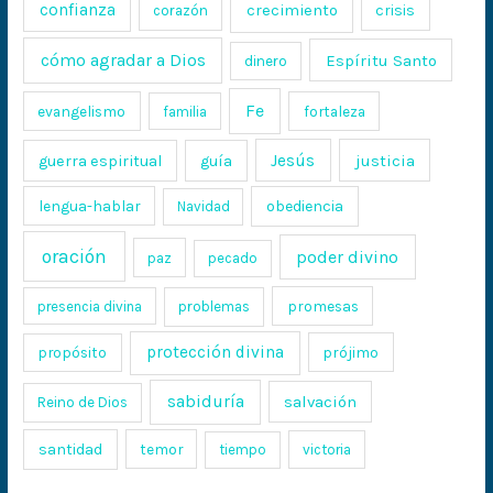
confianza
crecimiento
crisis
corazón
cómo agradar a Dios
Espíritu Santo
dinero
Fe
evangelismo
fortaleza
familia
Jesús
justicia
guerra espiritual
guía
lengua-hablar
obediencia
Navidad
oración
poder divino
paz
pecado
promesas
presencia divina
problemas
protección divina
propósito
prójimo
sabiduría
salvación
Reino de Dios
santidad
temor
tiempo
victoria