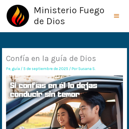
Ir
Men
Ministerio Fuego
al
princ
contenido
de Dios
Confía en la guía de Dios
Fe
,
guía
/
5 de septiembre de 2025
/ Por
Susana S.