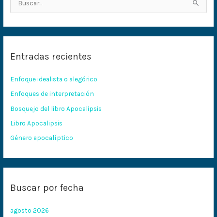
B
u
s
c
Entradas recientes
a
r
Enfoque idealista o alegórico
p
Enfoques de interpretación
o
Bosquejo del libro Apocalipsis
r
:
Libro Apocalipsis
Género apocalíptico
Buscar por fecha
agosto 2026