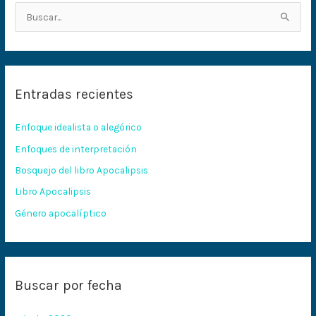
B
u
s
c
Entradas recientes
a
r
Enfoque idealista o alegórico
p
Enfoques de interpretación
o
Bosquejo del libro Apocalipsis
r
:
Libro Apocalipsis
Género apocalíptico
Buscar por fecha