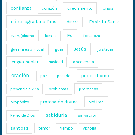
confianza
crecimiento
crisis
corazón
cómo agradar a Dios
Espíritu Santo
dinero
Fe
evangelismo
fortaleza
familia
Jesús
justicia
guerra espiritual
guía
lengua-hablar
obediencia
Navidad
oración
poder divino
paz
pecado
promesas
presencia divina
problemas
protección divina
propósito
prójimo
sabiduría
salvación
Reino de Dios
santidad
temor
tiempo
victoria