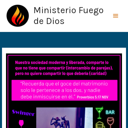
Ir
Men
Ministerio Fuego
al
princ
contenido
de Dios