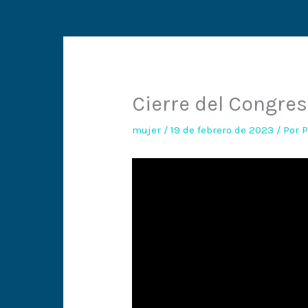
Cierre del Congre
mujer
/
19 de febrero de 2023
/ Por
P