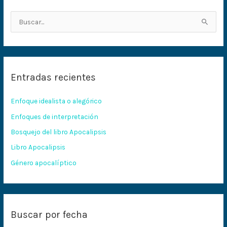
B
u
s
c
Entradas recientes
a
r
Enfoque idealista o alegórico
p
Enfoques de interpretación
o
Bosquejo del libro Apocalipsis
r
:
Libro Apocalipsis
Género apocalíptico
Buscar por fecha