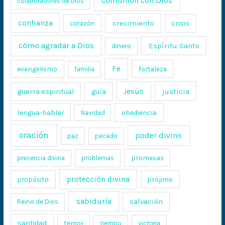
comunión con Dios
colaboradores de Dios
confianza
crecimiento
crisis
corazón
cómo agradar a Dios
Espíritu Santo
dinero
Fe
evangelismo
fortaleza
familia
Jesús
justicia
guerra espiritual
guía
lengua-hablar
obediencia
Navidad
oración
poder divino
paz
pecado
promesas
presencia divina
problemas
protección divina
propósito
prójimo
sabiduría
salvación
Reino de Dios
santidad
temor
tiempo
victoria