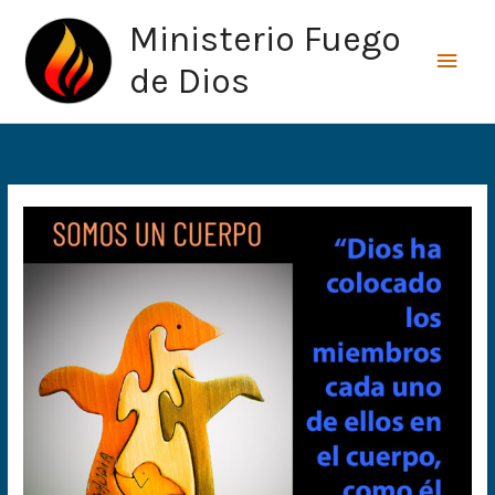
Ir
Men
Ministerio Fuego
al
princ
contenido
de Dios