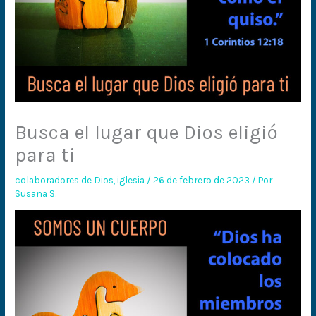
Busca el lugar que Dios eligió
para ti
colaboradores de Dios
,
iglesia
/
26 de febrero de 2023
/ Por
Susana S.