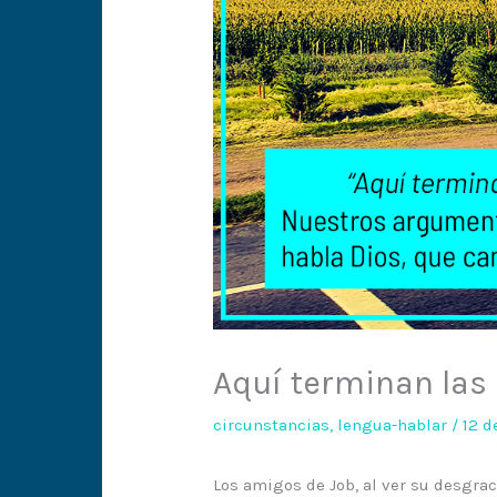
Aquí terminan las
circunstancias
,
lengua-hablar
/
12 d
Los amigos de Job, al ver su desgra