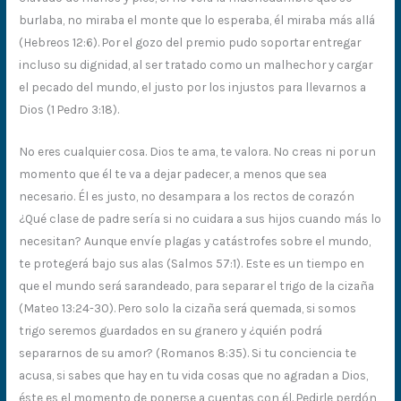
burlaba, no miraba el monte que lo esperaba, él miraba más allá
(Hebreos 12:6). Por el gozo del premio pudo soportar entregar
incluso su dignidad, al ser tratado como un malhechor y cargar
el pecado del mundo, el justo por los injustos para llevarnos a
Dios (1 Pedro 3:18).
No eres cualquier cosa. Dios te ama, te valora. No creas ni por un
momento que él te va a dejar padecer, a menos que sea
necesario. Él es justo, no desampara a los rectos de corazón
¿Qué clase de padre sería si no cuidara a sus hijos cuando más lo
necesitan? Aunque envíe plagas y catástrofes sobre el mundo,
te protegerá bajo sus alas (Salmos 57:1). Este es un tiempo en
que el mundo será sarandeado, para separar el trigo de la cizaña
(Mateo 13:24-30). Pero solo la cizaña será quemada, si somos
trigo seremos guardados en su granero y ¿quién podrá
separarnos de su amor? (Romanos 8:35). Si tu conciencia te
acusa, si sabes que hay en tu vida cosas que no agradan a Dios,
éste es el momento de ponerse a cuentas con él. Pedirle perdón