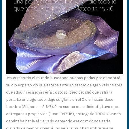
Jesús recorrió el mundo buscando buenas perlas y te encontró,
su ojo experto vio que estaba ante un tesoro de gran valor. Sabía
que adquirir esa joya sería costoso, pero decidió que valía la
pena. Lo entregó todo: dejó su gloria en el Cielo, haciéndose
hombre (Filipenses 2:6-7). Pero eso no era suficiente, tuvo que
entregar su propia vida (Juan 10:17-18), entregarlo TODO. Cuando
caminaba hacia el Calvario cargando esa cruz donde sería
clavado de manos y pies, él no veía la muchedumbre que se