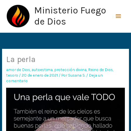
Ir
Men
Ministerio Fuego
al
princ
contenido
de Dios
La perla
amor de Dios
,
autoestima
,
protección divina
,
Reino de Dios
,
tesoro
/
20 de enero de 2021
/ Por
Susana S.
/
Deja un
comentario