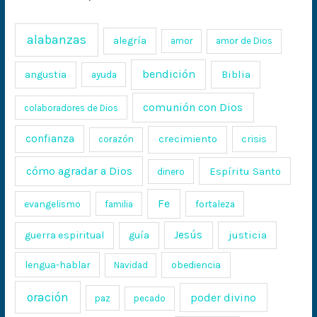
alabanzas
alegría
amor
amor de Dios
bendición
Biblia
angustia
ayuda
comunión con Dios
colaboradores de Dios
confianza
crecimiento
crisis
corazón
cómo agradar a Dios
Espíritu Santo
dinero
Fe
evangelismo
fortaleza
familia
Jesús
justicia
guerra espiritual
guía
lengua-hablar
obediencia
Navidad
oración
poder divino
paz
pecado