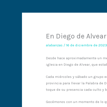
En Diego de Alvear
alabanzas
/
16 de diciembre de 202
Desde hace aproximadamente un mes,
iglesia en Diego de Alvear, que esta
Cada miércoles y sábado un grupo en
provincia para llevar la Palabra de D
toque de su presencia cada culto y 
Gocémonos con un momento de lo que